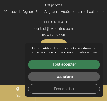
O'3 pépites
10 place de l’église , Saint Augustin - Accès par la rue Laplacette
-
33000 BORDEAUX
contact@o3pepites.com
05 40 25 27 90
ITINÉRAIRE
Ce site utilise des cookies et vous donne le
contrôle sur ceux que vous souhaitez activer
LIENS UTILES
Guide Local
Tout accepter
Informations complémentaires
Mentions légales
Tout refuser
Politique de confidentialité
Personnaliser
place
Gestion des cookies
mail
call
ITINÉRAIRE
CONTACTEZ-NOUS
05 40 25 27 90